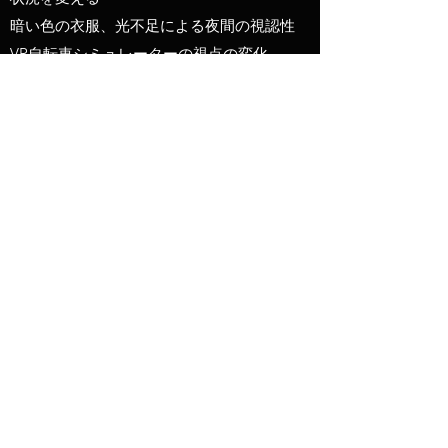
暗い色の衣服、光不足による夜間の視認性
VR自転車シミュレーターの視点の変化
自転車からトラックの運転手への曲がる状況
における視点の変化
左折時の自転車から自動車の運転手への視点
の変化
後退時の自転車から自動車の運転手への視点
の変化
車間距離が近すぎる場合の視点を自動車の運
転手から自転車の運転手に変更（現在実装
中）
駐車中の車両の予防策としてドアを開けると
きにダッチグリップを使用する